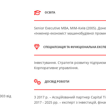
ОСВІТА
Senior Executive MBA, МІМ-Київ (2005). Дон
«Інженер-економіст машинобудівної промисл
СПЕЦІАЛІЗАЦІЯ ТА ФУНКЦІОНАЛЬНА ЕКСП
Інвестування. Стратегія розвитку підприєм
Корпоративне управління.
ДОСВІД РОБОТИ
003 від
3 2017 р. – Асоційований партнер Capital T
2017 - 2025 рр. – експерт з інвестицій, фі