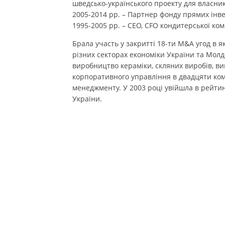
шведсько-українського проекту для власникі
2005-2014 рр. – Партнер фонду прямих інвес
1995-2005 рр. – CEO, CFO кондитерської ком
Брала участь у закритті 18-ти M&A угод в як
різних секторах економіки України та Молд
виробництво кераміки, скляних виробів, ви
корпоративного управління в двадцяти комп
менеджменту. У 2003 році увійшла в рейти
України.