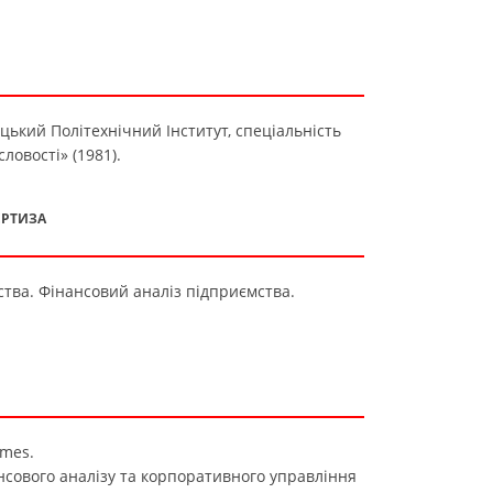
ецький Політехнічний Інститут, спеціальність
овості» (1981).
ЕРТИЗА
ства. Фінансовий аналіз підприємства.
imes.
нансового аналізу та корпоративного управління