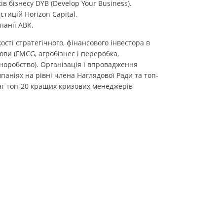
в бізнесу DYB (Develop Your Business).
тицій Horizon Capital.
панії АВК.
ості стратегічного, фінансового інвестора в
ови (FMCG, агробізнес і переробка,
норобство). Організація і впровадження
аніях на рівні члена Наглядової Ради та топ-
нг топ-20 кращих кризових менеджерів