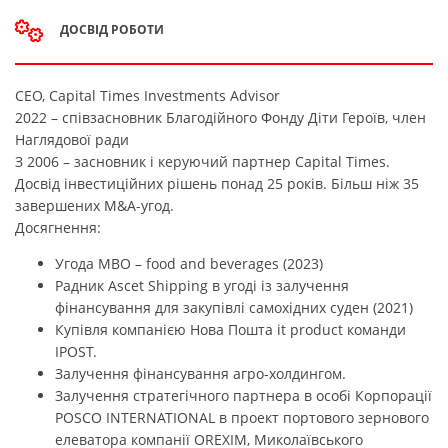
ДОСВІД РОБОТИ
CEO, Capital Times Investments Advisor
2022 – співзасновник Благодійного Фонду Діти Героїв, член
Наглядової ради
З 2006 – засновник і керуючий партнер Capital Times.
Досвід інвестиційних рішень понад 25 років. Більш ніж 35
завершених М&A-угод.
Досягнення:
Угода MBO – food and beverages (2023)
Радник Ascet Shipping в угоді із залучення
фінансування для закупівлі самохідних суден (2021)
Купівля компанією Нова Пошта it product команди
IPOST.
Залучення фінансування агро-холдингом.
Залучення стратегічного партнера в особі Корпорації
POSCO INTERNATIONAL в проект портового зернового
елеватора компанії OREXIM, Миколаївського