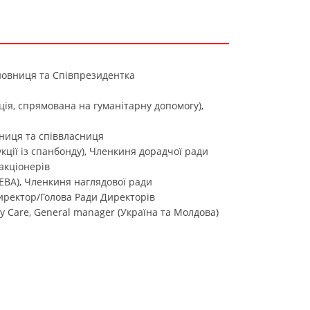
сновниця та Співпрезидентка
ція, спрямована на гуманітарну допомогу),
вниця та співвласниця
кції із спанбонду), Членкиня дорадчої ради
акціонерів
(EBA), Членкиня наглядової ради
Директор/Голова Ради Директорів
ty Care, General manager (Україна та Молдова)